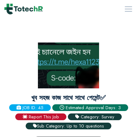
খুব সহজ কাজ সাথে সাথে পেমেন্ট✅
JOB ID: 45
Estimated Approval Days: 3
Report This Job
Category: Survey
Sub Category: Up to 10 questions